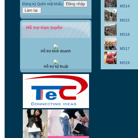
Đăng ký
Quên mật khẩu
MS14
MS15
Hỗ trợ trực tuyến
MS18
MS17
Hỗ trợ kinh doanh
MS19
Hỗ trợ kỹ thuật