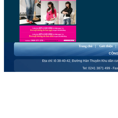
Trang chủ
|
Giới thiệu
|
CÔNG
Ðịa chỉ: lô 38-40-42, Đường Hàn Thuyên Khu dân 
Tel: 0241 3871 499 - Fax