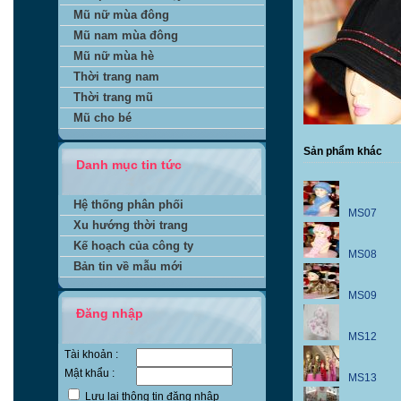
Mũ nữ mùa đông
Mũ nam mùa đông
Mũ nữ mùa hè
Thời trang nam
Thời trang mũ
Mũ cho bé
Sản phẩm khác
Danh mục tin tức
Hệ thống phân phối
MS07
Xu hướng thời trang
Kế hoạch của công ty
MS08
Bản tin về mẫu mới
MS09
Đăng nhập
MS12
Tài khoản :
Mật khẩu :
MS13
Lưu lại thông tin đăng nhập