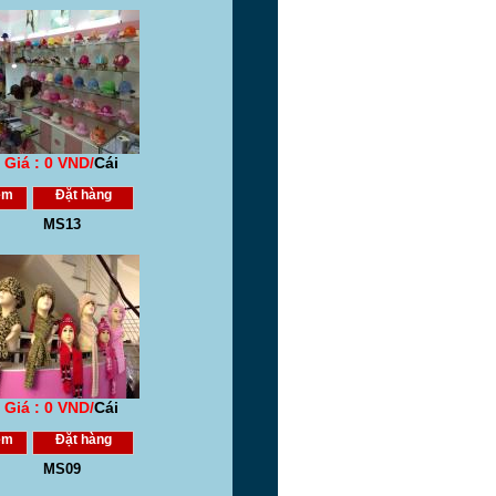
Giá : 0 VND/
Cái
em
Đặt hàng
MS13
Giá : 0 VND/
Cái
em
Đặt hàng
MS09