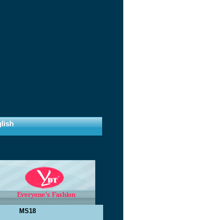
lish
MS18