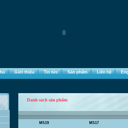
chủ
Giới thiệu
Tin tức
Sản phẩm
Liên hệ
Eng
Danh sách sản phẩm
MS19
MS17