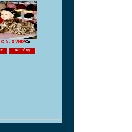
Giá : 0 VND/
Cái
em
Đặt hàng